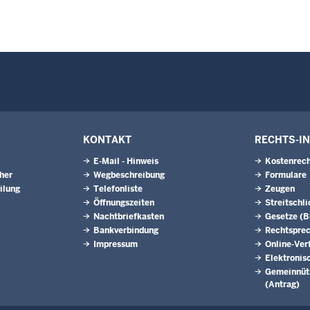
KONTAKT
RECHTS-I
E-Mail - Hinweis
Kostenrech
eher
Wegbeschreibung
Formulare
ilung
Telefonliste
Zeugen
Öffnungszeiten
Streitschl
Nachtbriefkasten
Gesetze (
Bankverbindung
Rechtspre
Impressum
Online-Ver
Elektronis
Gemeinnütz
(Antrag)