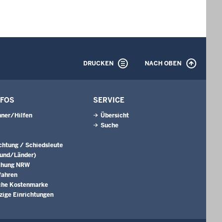
DRUCKEN
NACH OBEN
NFOS
SERVICE
ner/Hilfen
Übersicht
Suche
ichtung / Schiedsleute
Bund/Länder)
chung NRW
fahren
che Kostenmarke
ige Einrichtungen