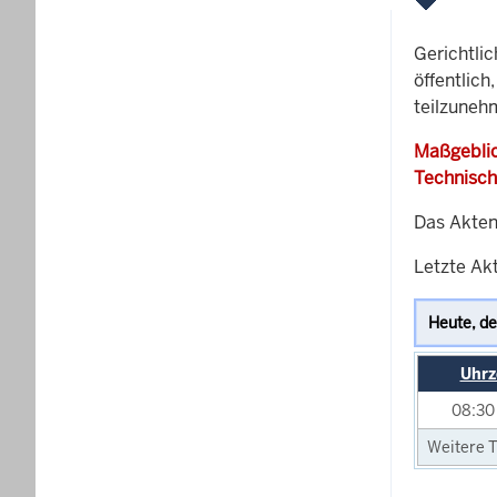
Gerichtli
öffentlich
teilzuneh
Maßgeblic
Technisch
Das Akten
Letzte Ak
Uhrz
08:3
Weitere T