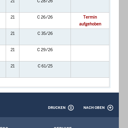
21
C 28/26
21
C 26/26
Termin
aufgehoben
21
C 35/26
21
C 29/26
21
C 61/25
DRUCKEN
NACH OBEN