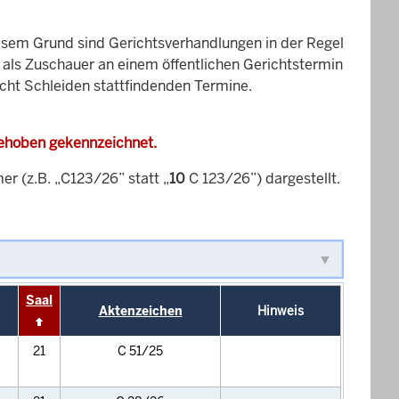
esem Grund sind Gerichtsverhandlungen in der Regel
it als Zuschauer an einem öffentlichen Gerichtstermin
icht Schleiden stattfindenden Termine.
gehoben gekennzeichnet.
 (z.B. „C123/26” statt „
10
C 123/26”) dargestellt.
Saal
Aktenzeichen
Hinweis
21
C 51/25