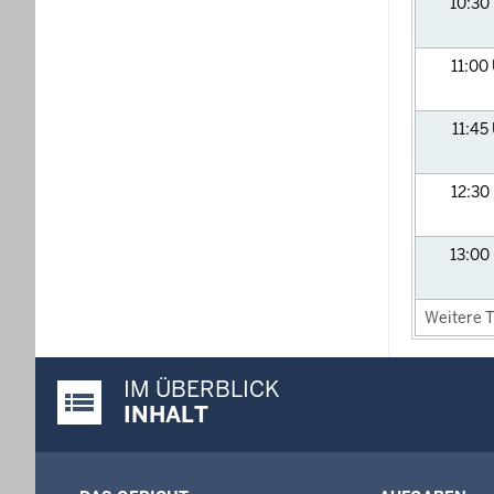
10:30
11:00
11:45
12:30
13:00
Weitere T
IM ÜBERBLICK
Justiz-Portal im Überblick:
INHALT