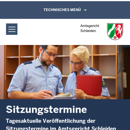
Direkt zum Inhalt
Amtsgericht Schleiden:
TECHNISCHES MENÜ
Leichte Sprache, Gebärdensprachenvideo
und Kontaktformular
Sitzungstermine
Sitzungstermine
Tagesaktuelle Veröffentlichung der
Sitzungstermine im Amtsgericht Schleiden