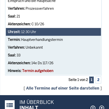
Einspruch und die Hauptsache
Prozessverfahren
21
C 10/26
12:30
Uhr
Hauptverhandlungstermin
Unbekannt
33
14e Ds 117/26
Termin aufgehoben
Seite 1 von 2
1
2
[
Alle Termine auf einer Seite darstellen
]
IM ÜBERBLICK
Justiz-Portal im Überblick:
INHALT