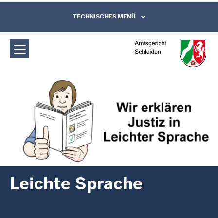
Direkt zum Inhalt
Amtsgericht Schleiden: Leichte
TECHNISCHES MENÜ
Leichte Sprache, Gebärdensprachenvideo
und Kontaktformular
Sprache
Leichte Sprache