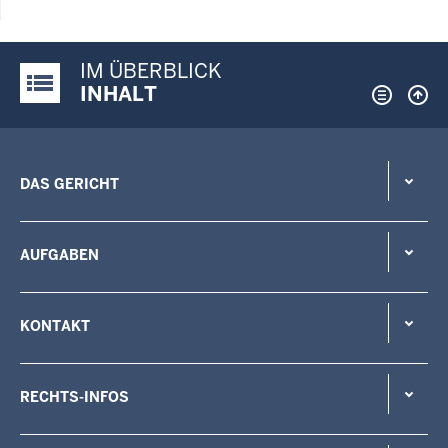
IM ÜBERBLICK
Justiz-Portal im Überblick:
INHALT
DAS GERICHT
AUFGABEN
KONTAKT
RECHTS-INFOS